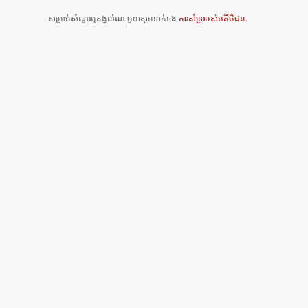
សម្រាប់សំណួរឬកង្វល់ណាមួយសូមទាក់ទង
ការគាំទ្ររបស់អតិថិជន
.