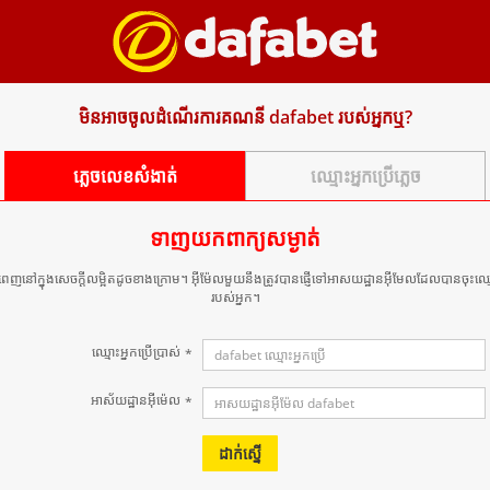
មិនអាចចូលដំណើរការគណនី dafabet របស់អ្នកឬ?
ភ្លេច​លេខសំងាត់​
ឈ្មោះអ្នកប្រើភ្លេច
ទាញយកពាក្យសម្ងាត់
ពេញនៅក្នុងសេចក្តីលម្អិតដូចខាងក្រោម។ អ៊ីម៉ែលមួយនឹងត្រូវបានផ្ញើទៅអាសយដ្ឋានអ៊ីមែលដែលបានចុះឈ្
របស់អ្នក។
ឈ្មោះ​អ្នកប្រើប្រាស់
*
អាស័យ​ដ្ឋាន​អ៊ី​ម៉េ​ល
*
ដាក់ស្នើ